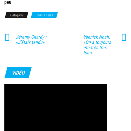
peu
Catégorie
Tennis news
Jérémy Chardy :
Yannick Noah:
«J’étais tendu»
«On a toujours
été très très
loin»
VIDÉO