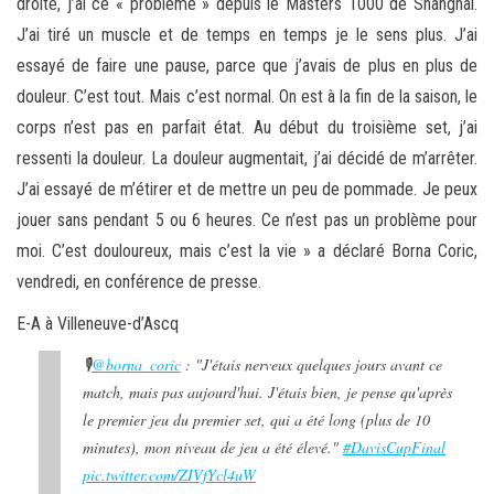
droite, j’ai ce « problème » depuis le Masters 1000 de Shanghai.
J’ai tiré un muscle et de temps en temps je le sens plus. J’ai
essayé de faire une pause, parce que j’avais de plus en plus de
douleur. C’est tout. Mais c’est normal. On est à la fin de la saison, le
corps n’est pas en parfait état. Au début du troisième set, j’ai
ressenti la douleur. La douleur augmentait, j’ai décidé de m’arrêter.
J’ai essayé de m’étirer et de mettre un peu de pommade. Je peux
jouer sans pendant 5 ou 6 heures. Ce n’est pas un problème pour
moi. C’est douloureux, mais c’est la vie » a déclaré Borna Coric,
vendredi, en conférence de presse.
E-A à Villeneuve-d’Ascq
🎙
@borna_coric
: "J'étais nerveux quelques jours avant ce
match, mais pas aujourd'hui. J'étais bien, je pense qu'après
le premier jeu du premier set, qui a été long (plus de 10
minutes), mon niveau de jeu a été élevé."
#DavisCupFinal
pic.twitter.com/ZIVfYcl4uW