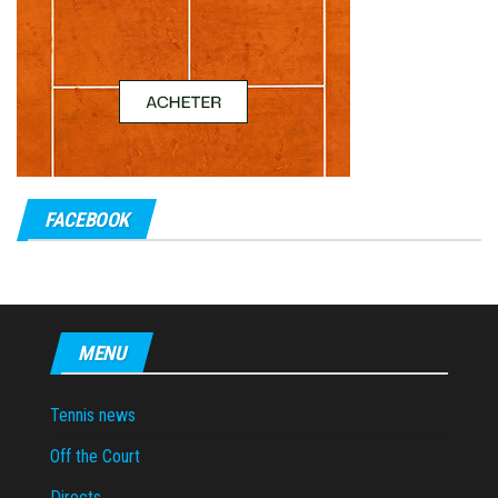
FACEBOOK
MENU
Tennis news
Off the Court
Directs