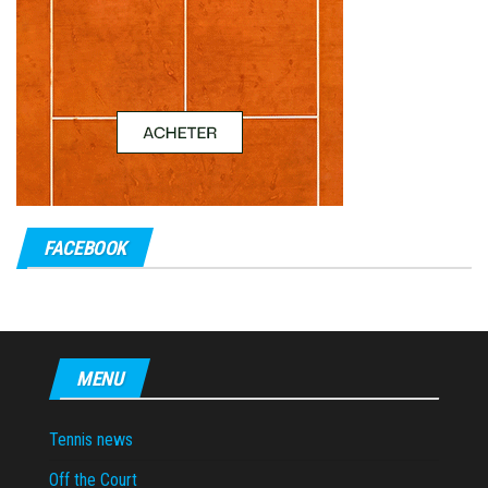
FACEBOOK
MENU
Tennis news
Off the Court