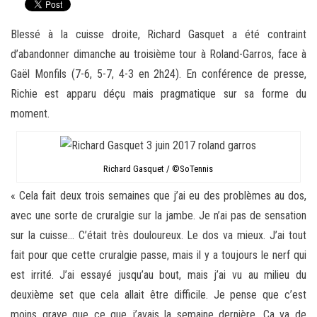
Blessé à la cuisse droite, Richard
Gasquet
a été contraint
d’abandonner dimanche au troisième tour à Roland-Garros, face à
Gaël
Monfils (7-6, 5-7, 4-3 en 2h24)
.
En conférence de presse,
Richie
est apparu déçu mais pragmatique sur sa forme du
moment.
Richard Gasquet / ©SoTennis
« Cela fait deux trois semaines que j’ai eu des problèmes au dos,
avec une sorte de cruralgie sur la jambe.
Je n’ai pas de sensation
sur la cuisse…
C’était très douloureux.
Le dos va mieux.
J’ai tout
fait pour que cette cruralgie passe, mais il y a toujours le nerf qui
est irrité.
J’ai essayé jusqu’au bout, mais j’ai vu au milieu
du
deuxième
set que cela allait être difficile.
Je pense que c’est
moins grave que ce que j’avais la semaine dernière.
Ça va de