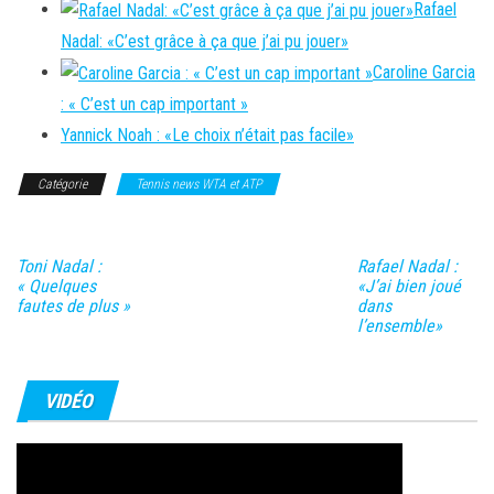
Rafael
Nadal: «C’est grâce à ça que j’ai pu jouer»
Caroline Garcia
: « C’est un cap important »
Yannick Noah : «Le choix n’était pas facile»
Catégorie
Tennis news WTA et ATP
Toni Nadal :
Rafael Nadal :
« Quelques
«J’ai bien joué
fautes de plus »
dans
l’ensemble»
VIDÉO