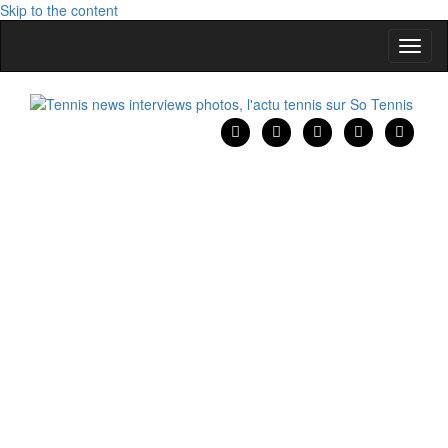
Skip to the content
Affic
la
naviga
Tennis news interviews photos, l'actu tennis sur So Tennis
Tennis news interviews photos, l'actu tennis sur So Tennis