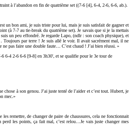
int à l’abandon en fin de quatrième set ((7-6 [4], 6-4, 2-6, 6-6, ab.).
 un bon ami, je suis triste pour lui, mais je suis satisfait de gagner et
nt (à 7-7 au tie-break du quatrième set). Je savais que si je la mettais
e suis un peu effondré. Je regarde Lapo, (ndlr : son coach physique), et
Toujours par terre ! Je suis allé le voir. Il avait sacrément mal, il ne
 de ne pas faire une double faute… C’est chaud ! J’ai bien réussi. »
7-6 6-4 2-6 6-6 [9-8] en 3h30', et se qualifie pour le 3e tour de
 chose à son genou. J’ai juste tenté de l’aider et c’est tout. Hubert, je
bon mec.»
de les remettre, de changer de paire de chaussures, cela ne fonctionnait
n perd les points, ça fait mal, c’est relou…Je vais juste changer mes