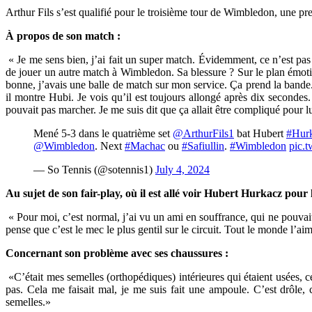
Arthur Fils s’est qualifié pour le troisième tour de Wimbledon, une pr
À propos de son match :
« Je me sens bien, j’ai fait un super match. Évidemment, ce n’est pas la
de jouer un autre match à Wimbledon. Sa blessure ? Sur le plan émotionn
bonne, j’avais une balle de match sur mon service. Ça prend la bande. J
il montre Hubi. Je vois qu’il est toujours allongé après dix secondes. 
pouvait pas marcher. Je me suis dit que ça allait être compliqué pour lu
Mené 5-3 dans le quatrième set
@ArthurFils1
bat Hubert
#Hur
@Wimbledon
. Next
#Machac
ou
#Safiullin
.
#Wimbledon
pic.
— So Tennis (@sotennis1)
July 4, 2024
Au sujet de son fair-play, où il est allé voir Hubert Hurkacz pour 
« Pour moi, c’est normal, j’ai vu un ami en souffrance, qui ne pouvait p
pense que c’est le mec le plus gentil sur le circuit. Tout le monde l’aim
Concernant son problème avec ses chaussures :
«C’était mes semelles (orthopédiques) intérieures qui étaient usées, ce
pas. Cela me faisait mal, je me suis fait une ampoule. C’est drôle, 
semelles.»