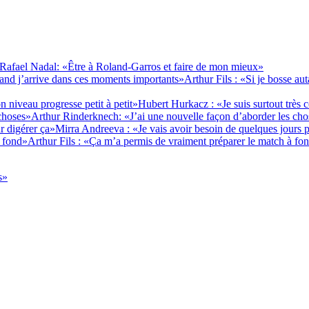
Rafael Nadal: «Être à Roland-Garros et faire de mon mieux»
Arthur Fils : «Si je bosse au
Hubert Hurkacz : «Je suis surtout très 
Arthur Rinderknech: «J’ai une nouvelle façon d’aborder les cho
Mirra Andreeva : «Je vais avoir besoin de quelques jours 
Arthur Fils : «Ça m’a permis de vraiment préparer le match à fo
s»