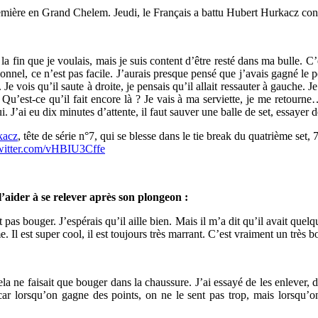
emière en Grand Chelem. Jeudi, le Français a battu Hubert Hurkacz contra
 fin que je voulais, mais je suis content d’être resté dans ma bulle. C’est
el, ce n’est pas facile. J’aurais presque pensé que j’avais gagné le poi
e vois qu’il saute à droite, je pensais qu’il allait ressauter à gauche. J
Qu’est-ce qu’il fait encore là ? Je vais à ma serviette, je me retourne… 
i. J’ai eu dix minutes d’attente, il faut sauver une balle de set, essayer
kacz
, tête de série n°7, qui se blesse dans le tie break du quatrième set, 
twitter.com/vHBIU3Cffe
l’aider à se relever après son plongeon :
as bouger. J’espérais qu’il aille bien. Mais il m’a dit qu’il avait quelque
e. Il est super cool, il est toujours très marrant. C’est vraiment un très 
la ne faisait que bouger dans la chaussure. J’ai essayé de les enlever, 
car lorsqu’on gagne des points, on ne le sent pas trop, mais lorsqu’o