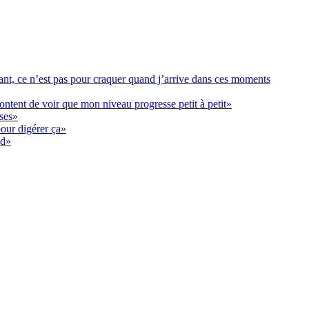
tant, ce n’est pas pour craquer quand j’arrive dans ces moments
content de voir que mon niveau progresse petit à petit»
ses»
pour digérer ça»
nd»