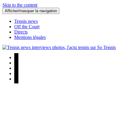
Skip to the content
Afficher/masquer la navigation
Tennis news
Off the Court
Directs
Mentions légales
Tennis news interviews photos, l'actu tennis sur So Tennis
Tennis news interviews photos, l'actu tennis sur So Tennis