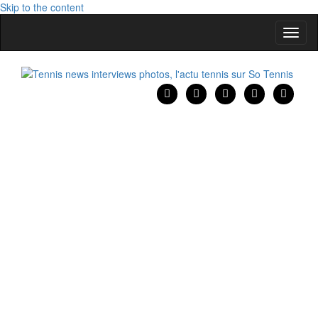
Skip to the content
Affic
la
naviga
Tennis news interviews photos, l'actu tennis sur So Tennis
Tennis news interviews photos, l'actu tennis sur So Tennis