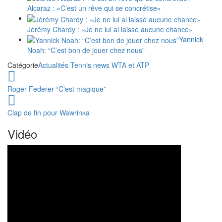
Alcaraz : «C’est un rêve qui se concrétise»
Jérémy Chardy : «Je ne lui ai laissé aucune chance»
Yannick
Noah: “C’est bon de jouer chez nous”
Catégorie
Actualités
Tennis news WTA et ATP
Roger Federer “C’est magique”
Clap de fin pour Wawrinka
Vidéo