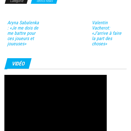
Catégorie
Tennis news
Aryna Sabalenka
Valentin
: «Je me dois de
Vacherot:
me battre pour
«J’arrive à faire
ces joueurs et
la part des
joueuses»
choses»
VIDÉO