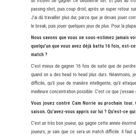
un moyen de gagner ce deuxième set. Et puis au troisi
passing-shot, puis coup droit, après un super retour sur l
J’ai dû travailler plus dur, parce que je devais jouer contre
le break, puis jouer quelques jeux de plus. Pour la plupa
Nous savons que vous ne sous-estimez jamais vos
quelqu’un que vous avez déjà battu 16 fois, est-c
match ?
C’est mieux de gagner 16 fois de suite que de perdre
quand on a des head to head plus durs. Néanmoins, je 
difficile, qu’il joue de manière intelligente, qu’il atta
meilleure concentration possible. C’est ce que j’essaie 
Vous jouez contre Cam Norrie au prochain tour. 
saison. Qu’avez-vous appris sur lui ? Qu’est-ce qui 
C’est un très bon joueur, qui gagne cette année énormé
joueurs, je sais que ce sera un match difficile. Il faut 