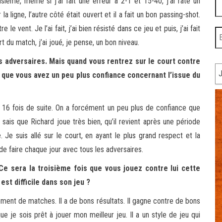
ème, même si j’ai fait une erreur à 2-1 et 15-40, j’ai raté un
a ligne, l’autre côté était ouvert et il a fait un bon passing-shot.
 le vent. Je l’ai fait, j’ai bien résisté dans ce jeu et puis, j’ai fait
rt du match, j’ai joué, je pense, un bon niveau.
 adversaires. Mais quand vous rentrez sur le court contre
e que vous avez un peu plus confiance concernant l’issue du
 16 fois de suite. On a forcément un peu plus de confiance que
sais que Richard joue très bien, qu’il revient après une période
que. Je suis allé sur le court, en ayant le plus grand respect et la
de faire chaque jour avec tous les adversaires.
Ce sera la troisième fois que vous jouez contre lui cette
est difficile dans son jeu ?
ment de matches. Il a de bons résultats. Il gagne contre de bons
que je sois prêt à jouer mon meilleur jeu. Il a un style de jeu qui