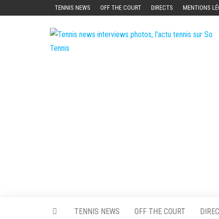
Skip
TENNIS NEWS
OFF THE COURT
DIRECTS
MENTIONS LÉ
to
the
content
TENNIS NEWS
OFF THE COURT
DIRE