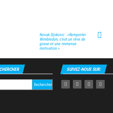
Novak Djokovic : «Remporter
Wimbledon, c’est un rêve de
gosse et une immense
motivation »
CHERCHER
SUIVEZ-NOUS SUR:
cher :