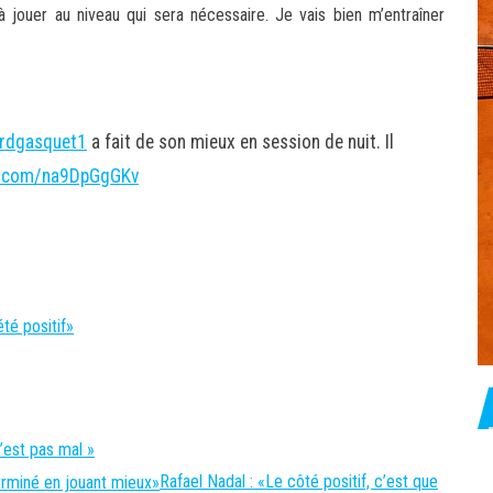
 à jouer au niveau qui sera nécessaire. Je vais bien m’entraîner
rdgasquet1
a fait de son mieux en session de nuit. Il
er.com/na9DpGgGKv
té positif»
’est pas mal »
Rafael Nadal : «Le côté positif, c’est que