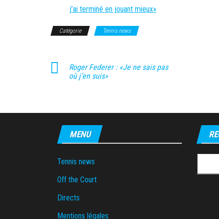
j’ai terminé en jouant mieux»
Catégorie
Tennis news
Roger Federer : «Je ne sais pas
où j’en suis»
MENU
RE
Recher
Tennis news
Off the Court
Directs
Mentions légales