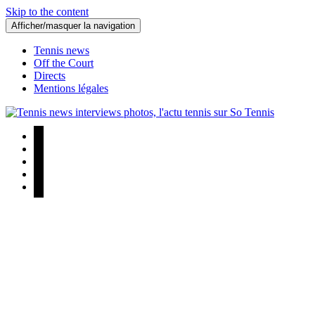
Skip to the content
Afficher/masquer la navigation
Tennis news
Off the Court
Directs
Mentions légales
Tennis news interviews photos, l'actu tennis sur So Tennis
Tennis news interviews photos, l'actu tennis sur So Tennis