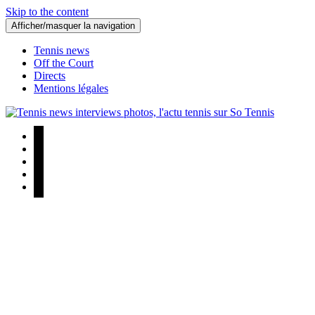
Skip to the content
Afficher/masquer la navigation
Tennis news
Off the Court
Directs
Mentions légales
Tennis news interviews photos, l'actu tennis sur So Tennis
Tennis news interviews photos, l'actu tennis sur So Tennis