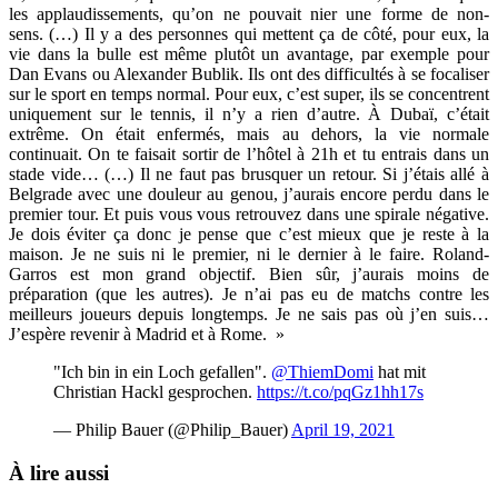
les applaudissements, qu’on ne pouvait nier une forme de non-
sens. (…) Il y a des personnes qui mettent ça de côté, pour eux, la
vie dans la bulle est même plutôt un avantage, par exemple pour
Dan Evans ou Alexander Bublik. Ils ont des difficultés à se focaliser
sur le sport en temps normal. Pour eux, c’est super, ils se concentrent
uniquement sur le tennis, il n’y a rien d’autre. À Dubaï, c’était
extrême. On était enfermés, mais au dehors, la vie normale
continuait. On te faisait sortir de l’hôtel à 21h et tu entrais dans un
stade vide… (…) Il ne faut pas brusquer un retour. Si j’étais allé à
Belgrade avec une douleur au genou, j’aurais encore perdu dans le
premier tour. Et puis vous vous retrouvez dans une spirale négative.
Je dois éviter ça donc je pense que c’est mieux que je reste à la
maison. Je ne suis ni le premier, ni le dernier à le faire. Roland-
Garros est mon grand objectif. Bien sûr, j’aurais moins de
préparation (que les autres). Je n’ai pas eu de matchs contre les
meilleurs joueurs depuis longtemps. Je ne sais pas où j’en suis…
J’espère revenir à Madrid et à Rome. »
"Ich bin in ein Loch gefallen".
@ThiemDomi
hat mit
Christian Hackl gesprochen.
https://t.co/pqGz1hh17s
— Philip Bauer (@Philip_Bauer)
April 19, 2021
À lire aussi