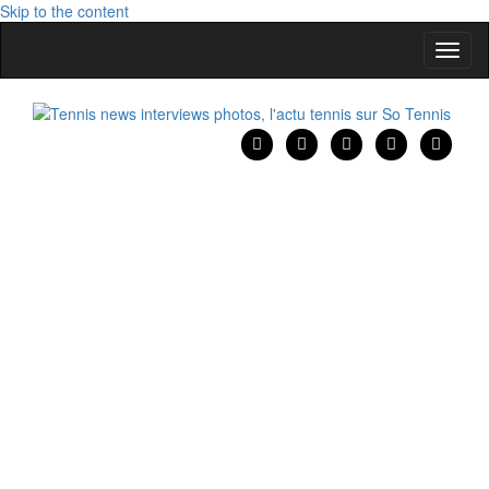
Skip to the content
Affic
la
naviga
Tennis news interviews photos, l'actu tennis sur So Tennis
Tennis news interviews photos, l'actu tennis sur So Tennis