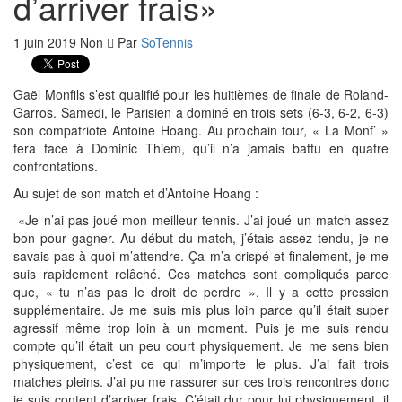
d’arriver frais»
1 juin 2019
Non
Par
SoTennis
Gaël Monfils s’est qualifié pour les huitièmes de finale de Roland-
Garros. Samedi, le Parisien a dominé en trois sets (6-3, 6-2, 6-3)
son compatriote Antoine Hoang. Au prochain tour, « La Monf’ »
fera face à Dominic Thiem, qu’il n’a jamais battu en quatre
confrontations.
Au sujet de son match et d’Antoine Hoang :
«Je n’ai pas joué mon meilleur tennis. J’ai joué un match assez
bon pour gagner. Au début du match, j’étais assez tendu, je ne
savais pas à quoi m’attendre. Ça m’a crispé et finalement, je me
suis rapidement relâché. Ces matches sont compliqués parce
que, « tu n’as pas le droit de perdre ». Il y a cette pression
supplémentaire. Je me suis mis plus loin parce qu’il était super
agressif même trop loin à un moment. Puis je me suis rendu
compte qu’il était un peu court physiquement. Je me sens bien
physiquement, c’est ce qui m’importe le plus. J’ai fait trois
matches pleins. J’ai pu me rassurer sur ces trois rencontres donc
je suis content d’arriver frais. C’était dur pour lui physiquement, il