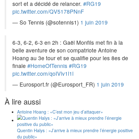
sort et a décidé de relancer.
#RG19
pic.twitter.com/QV5178PNnF
— So Tennis (@sotennis1)
1 juin 2019
6-3, 6-2, 6-3 en 2h : Gaël Monfils met fin à la
belle aventure de son compatriote Antoine
Hoang au 3e tour et se qualifie pour les 8es de
finale
#HomeOfTennis
#RG19
pic.twitter.com/qoIVlv1l1l
— Eurosport.fr (@Eurosport_FR)
1 juin 2019
À lire aussi
Antoine Hoang : «C’est mon jeu d’attaquer»
Quentin Halys : «J’arrive à mieux prendre l’énergie positive
du public»