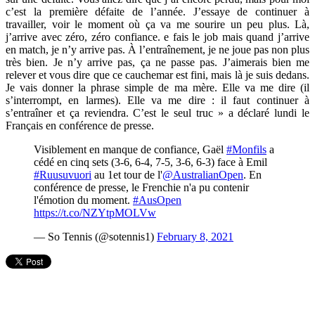
c’est la première défaite de l’année. J’essaye de continuer à
travailler, voir le moment où ça va me sourire un peu plus. Là,
j’arrive avec zéro, zéro confiance. e fais le job mais quand j’arrive
en match, je n’y arrive pas. À l’entraînement, je ne joue pas non plus
très bien. Je n’y arrive pas, ça ne passe pas. J’aimerais bien me
relever et vous dire que ce cauchemar est fini, mais là je suis dedans.
Je vais donner la phrase simple de ma mère. Elle va me dire (il
s’interrompt, en larmes). Elle va me dire : il faut continuer à
s’entraîner et ça reviendra. C’est le seul truc » a déclaré lundi le
Français en conférence de presse.
Visiblement en manque de confiance, Gaël
#Monfils
a
cédé en cinq sets (3-6, 6-4, 7-5, 3-6, 6-3) face à Emil
#Ruusuvuori
au 1et tour de l'
@AustralianOpen
. En
conférence de presse, le Frenchie n'a pu contenir
l'émotion du moment.
#AusOpen
https://t.co/NZYtpMOLVw
— So Tennis (@sotennis1)
February 8, 2021