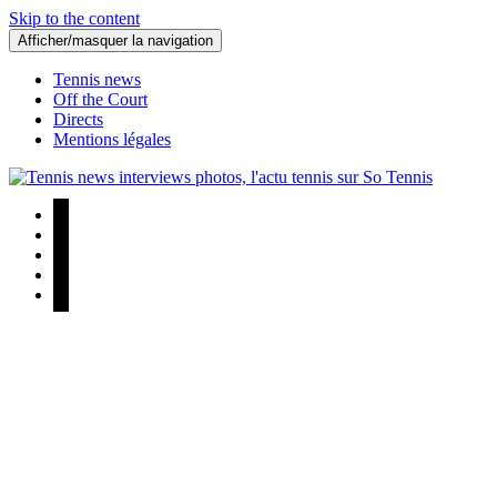
Skip to the content
Afficher/masquer la navigation
Tennis news
Off the Court
Directs
Mentions légales
Tennis news interviews photos, l'actu tennis sur So Tennis
Tennis news interviews photos, l'actu tennis sur So Tennis